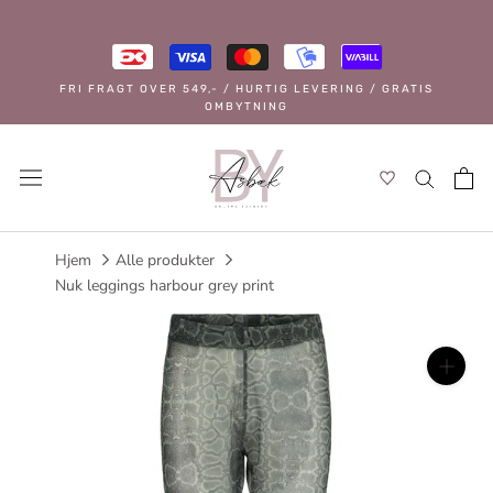
Spring
til
indhold
FRI FRAGT OVER 549,- / HURTIG LEVERING / GRATIS
OMBYTNING
Hjem
Alle produkter
Nuk leggings harbour grey print