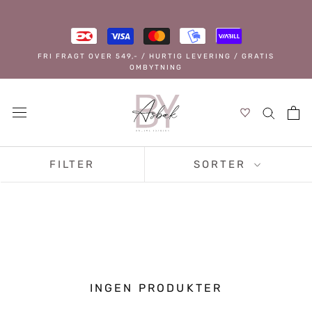
Spring
til
indhold
FRI FRAGT OVER 549,- / HURTIG LEVERING / GRATIS
OMBYTNING
FILTER
SORTER
INGEN PRODUKTER