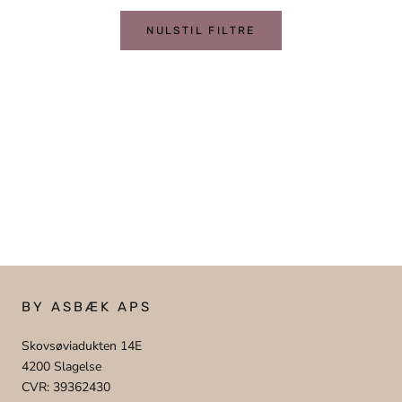
NULSTIL FILTRE
BY ASBÆK APS
Skovsøviadukten 14E
4200 Slagelse
CVR: 39362430