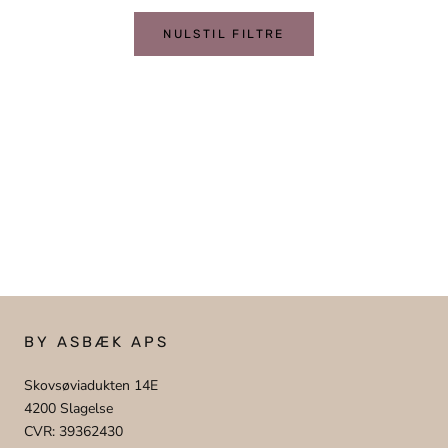
NULSTIL FILTRE
BY ASBÆK APS
Skovsøviadukten 14E
4200 Slagelse
CVR: 39362430