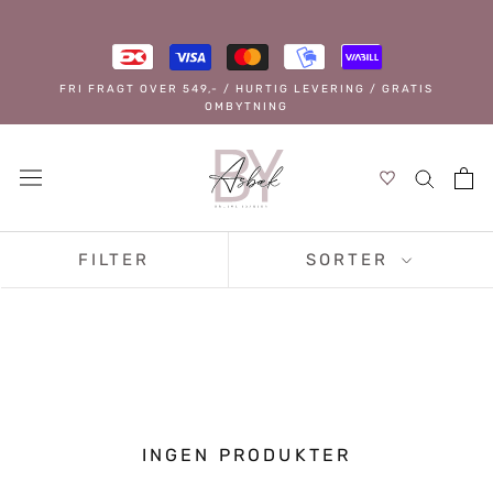
Spring
til
indhold
FRI FRAGT OVER 549,- / HURTIG LEVERING / GRATIS
OMBYTNING
FILTER
SORTER
INGEN PRODUKTER